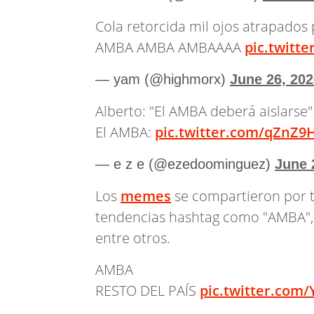
Cola retorcida mil ojos atrapados
AMBA AMBA AMBAAAA
pic.twitt
— yam (@highmorx)
June 26, 202
Alberto: "El AMBA deberá aislarse"
El AMBA:
pic.twitter.com/qZnZ
— e z e (@ezedoominguez)
June 
Los
memes
se compartieron por to
tendencias hashtag como "AMBA"
entre otros.
AMBA
RESTO DEL PAÍS
pic.twitter.com