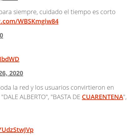
 para siempre, cuidado el tiempo es corto
er.com/WBSKmgiw84
0
9HbdWD
26, 2020
da la red y los usuarios convirtieron en
, "DALE ALBERTO", "BASTA DE
CUARENTENA
",
/YUdzStwJVp