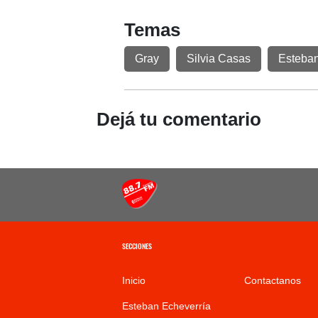
Temas
Gray
Silvia Casas
Esteban
Dejá tu comentario
SECCIONES
Inicio
Contactanos
Esteban Echeverría