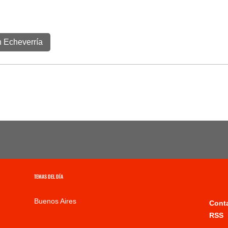
 Echeverría
TEMAS DEL DÍA
Buenos Aires
Cont
RSS