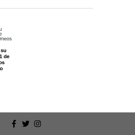
 su
1 de
os
o